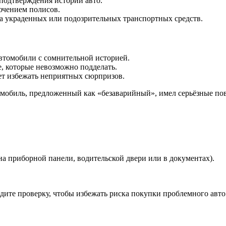
подтверждения истории авто.
ючением полисов.
а украденных или подозрительных транспортных средств.
автомобили с сомнительной историей.
, которые невозможно подделать.
ет избежать неприятных сюрпризов.
омобиль, предложенный как «безаварийный», имел серьёзные по
а приборной панели, водительской двери или в документах).
одите проверку, чтобы избежать риска покупки проблемного авто