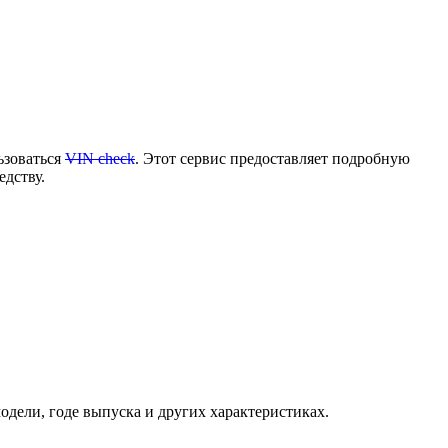
ьзоваться
VIN check
. Этот сервис предоставляет подробную
дству.
модели, годе выпуска и других характеристиках.